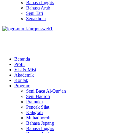
Bahasa Inggris
Bahasa Arab
Seni Tari
Sepakbola
Pesantren Nurul Furqon
Cetak Generasi Qurani
Beranda
Profil
Visi & Misi
Akademik
Kontak
Program
Seni Baca Al-Qur’an
Seni Hadroh
Pramuka
Pencak Silat
Kaligrafi
Muhadhoroh
Bahasa Jepang
Bahasa Inggris