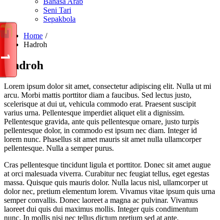
Bahasa Arab
Seni Tari
Sepakbola
Home
Hadroh
Hadroh
Lorem ipsum dolor sit amet, consectetur adipiscing elit. Nulla ut mi
arcu. Morbi mattis porttitor diam a faucibus. Sed lectus justo,
scelerisque at dui ut, vehicula commodo erat. Praesent suscipit
varius urna. Pellentesque imperdiet aliquet elit a dignissim.
Pellentesque gravida, ante quis pellentesque ornare, justo turpis
pellentesque dolor, in commodo est ipsum nec diam. Integer id
lorem nunc. Phasellus sit amet mauris sit amet nulla ullamcorper
pellentesque. Nulla a semper purus.
Cras pellentesque tincidunt ligula et porttitor. Donec sit amet augue
at orci malesuada viverra. Curabitur nec feugiat tellus, eget egestas
massa. Quisque quis mauris dolor. Nulla lacus nisl, ullamcorper ut
dolor nec, pretium elementum lorem. Vivamus vitae ipsum quis urna
semper convallis. Donec laoreet a magna ac pulvinar. Vivamus
laoreet dui quis dui maximus mollis. Integer quis condimentum
nunc. In mollis nisi nec tellus dictum pretium sed at ante.