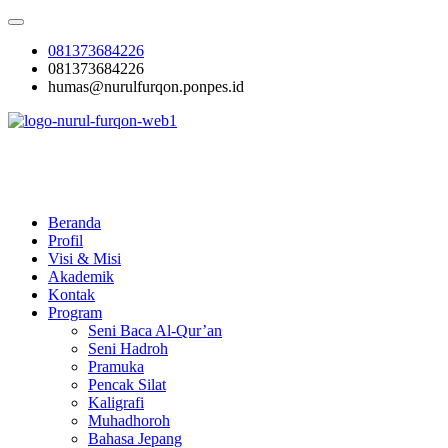
Skip
to
081373684226
content
081373684226
humas@nurulfurqon.ponpes.id
Pesantren Nurul Furqon
Cetak Generasi Qurani
Beranda
Profil
Visi & Misi
Akademik
Kontak
Program
Seni Baca Al-Qur’an
Seni Hadroh
Pramuka
Pencak Silat
Kaligrafi
Muhadhoroh
Bahasa Jepang