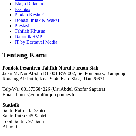
Biaya Bulanan
Fasilitas
Pindah Kesini?
Donasi, Infak & Wakaf
Prestasi
Tahfizh Khusus
Dapodik SMP
IT by Bertravel Media
Tentang Kami
Pondok Pesantren Tahfizh Nurul Furqon Siak
Jalan M. Nur Abidin RT 001 RW 002, Sei Pontianak, Kampung
Rawang Air Putih, Kec. Siak, Kab. Siak, Riau 28671
Telp/Wa: 081373684226 (Ust Abdul Ghofur Saputra)
Email: humas@nurulfurqon.ponpes.id
Statistik
Santri Putri : 33 Santri
Santri Putra : 45 Santri
Total Santri : 97 Santri
Alumni : –