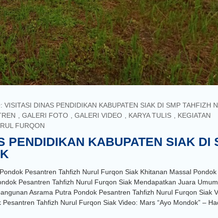
 VISITASI DINAS PENDIDIKAN KABUPATEN SIAK DI SMP TAHFIZH 
TREN
,
GALERI FOTO
,
GALERI VIDEO
,
KARYA TULIS
,
KEGIATAN
RUL FURQON
AS PENDIDIKAN KABUPATEN SIAK DI
AK
dok Pesantren Tahfizh Nurul Furqon Siak Khitanan Massal Pondok
 Pondok Pesantren Tahfizh Nurul Furqon Siak Mendapatkan Juara Umum
gunan Asrama Putra Pondok Pesantren Tahfizh Nurul Furqon Siak V
k Pesantren Tahfizh Nurul Furqon Siak Video: Mars “Ayo Mondok” – 