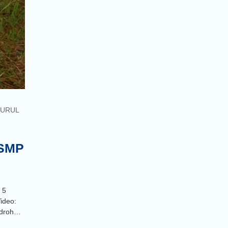
NURUL
 SMP
 5
ideo:
Hadroh…