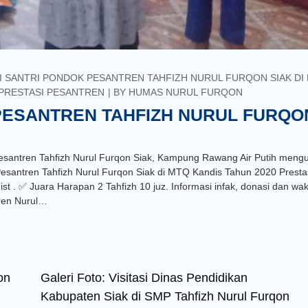
I SANTRI PONDOK PESANTREN TAHFIZH NURUL FURQON SIAK DI
PRESTASI PESANTREN
BY
HUMAS NURUL FURQON
PESANTREN TAHFIZH NURUL FURQO
santren Tahfizh Nurul Furqon Siak, Kampung Rawang Air Putih meng
k Pesantren Tahfizh Nurul Furqon Siak di MTQ Kandis Tahun 2020 Presta
st . ✅ Juara Harapan 2 Tahfizh 10 juz. Informasi infak, donasi dan wak
tren Nurul…
on
Galeri Foto: Visitasi Dinas Pendidikan
Kabupaten Siak di SMP Tahfizh Nurul Furqon