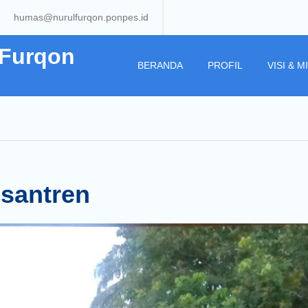
humas@nurulfurqon.ponpes.id
 Furqon
BERANDA
PROFIL
VISI & MI
esantren