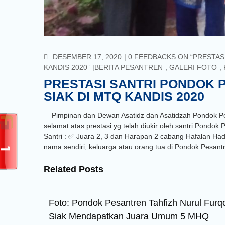
COMMENTS
DESEMBER 17, 2020
0 FEEDBACKS ON “PRESTAS
KANDIS 2020”
BERITA PESANTREN
,
GALERI FOTO
,
PRESTASI SANTRI PONDOK 
SIAK DI MTQ KANDIS 2020
Pimpinan dan Dewan Asatidz dan Asatidzah Pondok Pe
selamat atas prestasi yg telah diukir oleh santri Pondo
Santri : ✅ Juara 2, 3 dan Harapan 2 cabang Hafalan Hadi
nama sendiri, keluarga atau orang tua di Pondok Pesan
Related Posts
Foto: Pondok Pesantren Tahfizh Nurul Furq
Siak Mendapatkan Juara Umum 5 MHQ