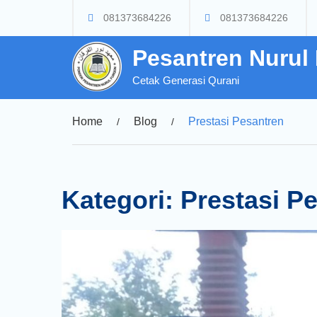
Skip
081373684226
081373684226
to
content
Pesantren Nurul
Cetak Generasi Qurani
Home
Blog
Prestasi Pesantren
Kategori:
Prestasi P