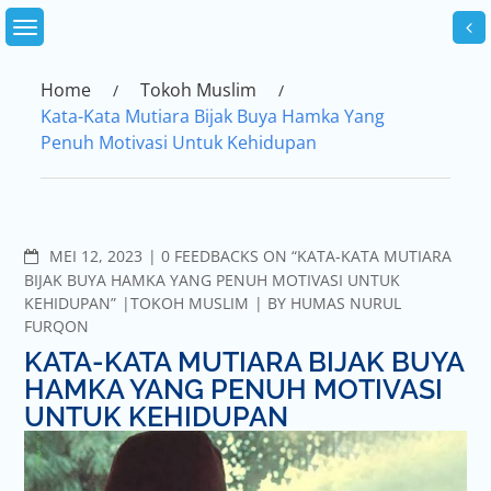
Skip
to
content
Home
Tokoh Muslim
Kata-Kata Mutiara Bijak Buya Hamka Yang
Penuh Motivasi Untuk Kehidupan
COMMENTS
MEI 12, 2023
0 FEEDBACKS ON “KATA-KATA MUTIARA
BIJAK BUYA HAMKA YANG PENUH MOTIVASI UNTUK
KEHIDUPAN”
TOKOH MUSLIM
BY
HUMAS NURUL
FURQON
KATA-KATA MUTIARA BIJAK BUYA
HAMKA YANG PENUH MOTIVASI
UNTUK KEHIDUPAN