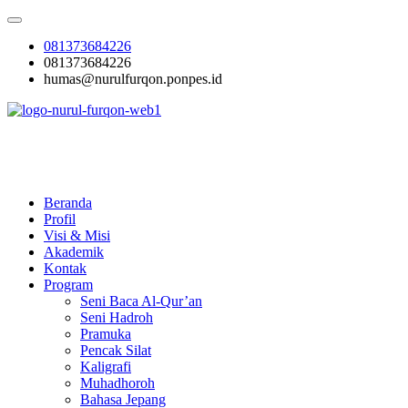
Skip
to
081373684226
content
081373684226
humas@nurulfurqon.ponpes.id
Pesantren Nurul Furqon
Cetak Generasi Qurani
Beranda
Profil
Visi & Misi
Akademik
Kontak
Program
Seni Baca Al-Qur’an
Seni Hadroh
Pramuka
Pencak Silat
Kaligrafi
Muhadhoroh
Bahasa Jepang