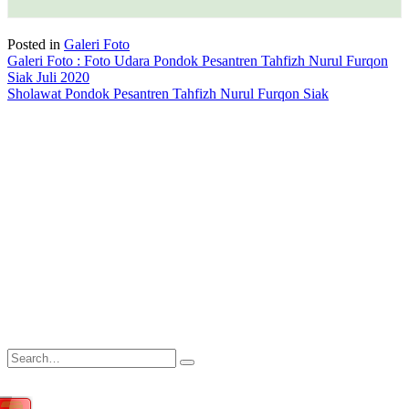
Posted in
Galeri Foto
Navigasi
Galeri Foto : Foto Udara Pondok Pesantren Tahfizh Nurul Furqon
Siak Juli 2020
pos
Sholawat Pondok Pesantren Tahfizh Nurul Furqon Siak