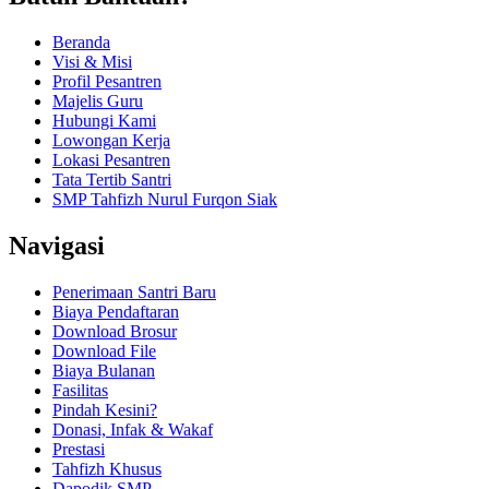
Beranda
Visi & Misi
Profil Pesantren
Majelis Guru
Hubungi Kami
Lowongan Kerja
Lokasi Pesantren
Tata Tertib Santri
SMP Tahfizh Nurul Furqon Siak
Navigasi
Penerimaan Santri Baru
Biaya Pendaftaran
Download Brosur
Download File
Biaya Bulanan
Fasilitas
Pindah Kesini?
Donasi, Infak & Wakaf
Prestasi
Tahfizh Khusus
Dapodik SMP