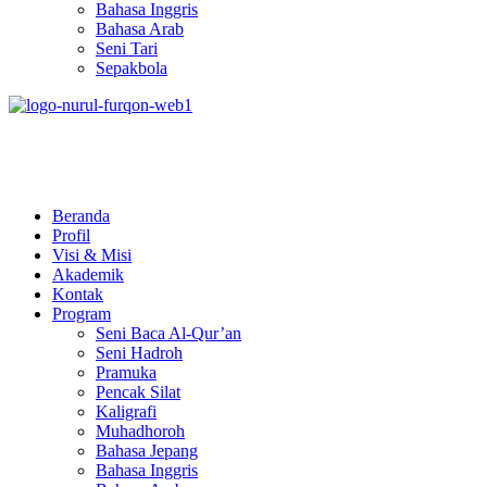
Bahasa Inggris
Bahasa Arab
Seni Tari
Sepakbola
Pesantren Nurul Furqon
Cetak Generasi Qurani
Beranda
Profil
Visi & Misi
Akademik
Kontak
Program
Seni Baca Al-Qur’an
Seni Hadroh
Pramuka
Pencak Silat
Kaligrafi
Muhadhoroh
Bahasa Jepang
Bahasa Inggris