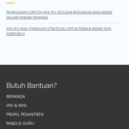
PENJELASAN CONTOH APA ITU SEO DAN KEGUNAAN BAGI BISNIS
DALAM JANGKA PANJANG
APA ITU JASA: PANDUAN STRATEGIS UNTUK PEMILIK BISNIS DAN
KORPORASI
Butuh Bantuan?
BERANDA
VISI & MISI
PROFIL PESANTREN
MAJELIS GURU