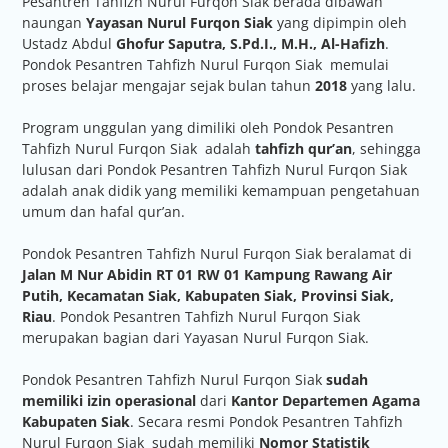
Pesantren Tahfizh Nurul Furqon Siak berada dibawah
naungan
Yayasan Nurul Furqon Siak
yang dipimpin oleh
Ustadz Abdul
Ghofur Saputra, S.Pd.I., M.H., Al-Hafizh
.
Pondok Pesantren Tahfizh Nurul Furqon Siak memulai
proses belajar mengajar sejak bulan tahun
2018
yang lalu.
Program unggulan yang dimiliki oleh Pondok Pesantren
Tahfizh Nurul Furqon Siak adalah
tahfizh qur’an
, sehingga
lulusan dari Pondok Pesantren Tahfizh Nurul Furqon Siak
adalah anak didik yang memiliki kemampuan pengetahuan
umum dan hafal qur’an.
Pondok Pesantren Tahfizh Nurul Furqon Siak beralamat di
Jalan M Nur Abidin RT 01 RW 01 Kampung Rawang Air
Putih, Kecamatan Siak, Kabupaten Siak, Provinsi Siak,
Riau
. Pondok Pesantren Tahfizh Nurul Furqon Siak
merupakan bagian dari Yayasan Nurul Furqon Siak.
Pondok Pesantren Tahfizh Nurul Furqon Siak
sudah
memiliki izin operasional
dari
Kantor Departemen Agama
Kabupaten Siak
. Secara resmi Pondok Pesantren Tahfizh
Nurul Furqon Siak sudah memiliki
Nomor Statistik