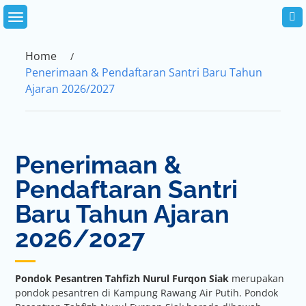
Skip
to
content
Home
Penerimaan & Pendaftaran Santri Baru Tahun
Ajaran 2026/2027
Penerimaan &
Pendaftaran Santri
Baru Tahun Ajaran
2026/2027
Pondok Pesantren Tahfizh Nurul Furqon Siak
merupakan
pondok pesantren di Kampung Rawang Air Putih. Pondok