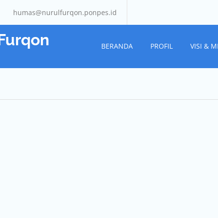
humas@nurulfurqon.ponpes.id
 Furqon
BERANDA
PROFIL
VISI & M