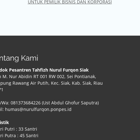
UNTUK PEMILIK BISNIS DAN KORPORASI
ntang Kami
dok Pesantren Tahfizh Nurul Furqon Siak
n M. Nur Abidin RT 001 RW 002, Sei Pontianak,
ung Rawang Air Putih, Kec. Siak, Kab. Siak, Riau
71
/Wa: 081373684226 (Ust Abdul Ghofur Saputra)
il: humas@nurulfurqon.ponpes.id
istik
ri Putri : 33 Santri
ri Putra : 45 Santri