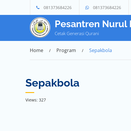
Skip
081373684226
081373684226
to
content
Pesantren Nurul
Cetak Generasi Qurani
Home
Program
Sepakbola
Sepakbola
Views: 327