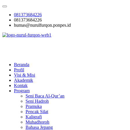
Skip
to
081373684226
content
081373684226
humas@nurulfurqon.ponpes.id
Pesantren Nurul Furqon
Cetak Generasi Qurani
Beranda
Profil
Visi & Misi
Akademik
Kontak
Program
Seni Baca Al-Qur’an
Seni Hadroh
Pramuka
Pencak Silat
Kaligrafi
Muhadhoroh
Bahasa Jepang