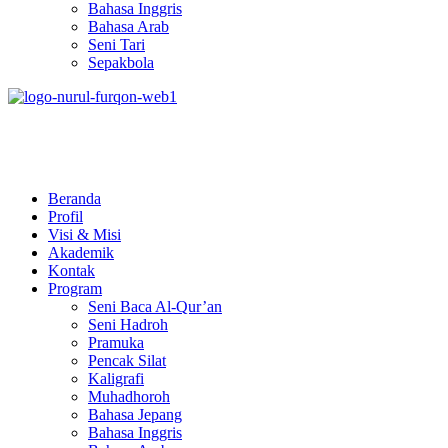
Bahasa Inggris
Bahasa Arab
Seni Tari
Sepakbola
Pesantren Nurul Furqon
Cetak Generasi Qurani
Beranda
Profil
Visi & Misi
Akademik
Kontak
Program
Seni Baca Al-Qur’an
Seni Hadroh
Pramuka
Pencak Silat
Kaligrafi
Muhadhoroh
Bahasa Jepang
Bahasa Inggris