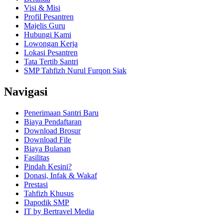
Visi & Misi
Profil Pesantren
Majelis Guru
Hubungi Kami
Lowongan Kerja
Lokasi Pesantren
Tata Tertib Santri
SMP Tahfizh Nurul Furqon Siak
Navigasi
Penerimaan Santri Baru
Biaya Pendaftaran
Download Brosur
Download File
Biaya Bulanan
Fasilitas
Pindah Kesini?
Donasi, Infak & Wakaf
Prestasi
Tahfizh Khusus
Dapodik SMP
IT by Bertravel Media