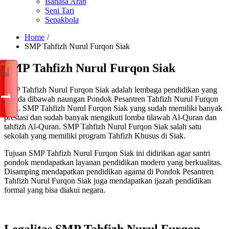
Bahasa Arab
Seni Tari
Sepakbola
Home
SMP Tahfizh Nurul Furqon Siak
SMP Tahfizh Nurul Furqon Siak
SMP Tahfizh Nurul Furqon Siak adalah lembaga pendidikan yang
berada dibawah naungan Pondok Pesantren Tahfizh Nurul Furqon
Siak. SMP Tahfizh Nurul Furqon Siak yang sudah memiliki banyak
prestasi dan sudah banyak mengikuti lomba tilawah Al-Quran dan
tahfizh Al-Quran. SMP Tahfizh Nurul Furqon Siak salah satu
sekolah yang memiliki program Tahfizh Khusus di Siak.
Tujuan SMP Tahfizh Nurul Furqon Siak ini didirikan agar santri
pondok mendapatkan layanan pendidikan modern yang berkualitas.
Disamping mendapatkan pendidikan agama di Pondok Pesantren
Tahfizh Nurul Furqon Siak juga mendapatkan ijazah pendidikan
formal yang bisa diakui negara.
Legalitas SMP Tahfizh Nurul Furqon