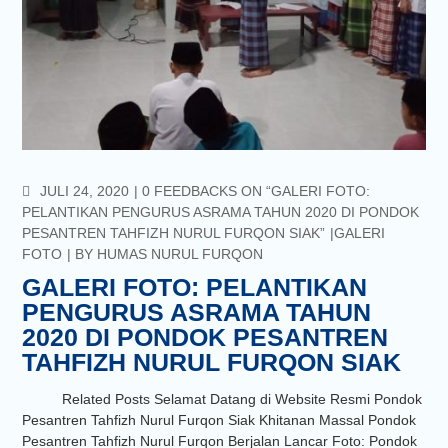
COMMENTS
JULI 24, 2020
0 FEEDBACKS ON “GALERI FOTO:
PELANTIKAN PENGURUS ASRAMA TAHUN 2020 DI PONDOK
PESANTREN TAHFIZH NURUL FURQON SIAK”
GALERI
FOTO
BY
HUMAS NURUL FURQON
GALERI FOTO: PELANTIKAN
PENGURUS ASRAMA TAHUN
2020 DI PONDOK PESANTREN
TAHFIZH NURUL FURQON SIAK
Related Posts Selamat Datang di Website Resmi Pondok
Pesantren Tahfizh Nurul Furqon Siak Khitanan Massal Pondok
Pesantren Tahfizh Nurul Furqon Berjalan Lancar Foto: Pondok