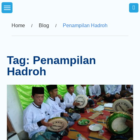
Skip
to
content
Home
Blog
Penampilan Hadroh
Tag:
Penampilan
Hadroh