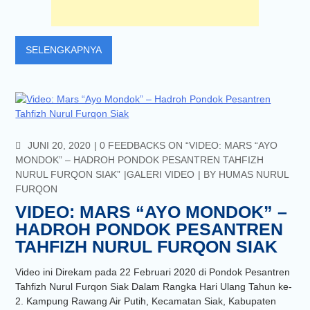
SELENGKAPNYA
COMMENTS
JUNI 20, 2020
0 FEEDBACKS ON “VIDEO: MARS “AYO
MONDOK” – HADROH PONDOK PESANTREN TAHFIZH
NURUL FURQON SIAK”
GALERI VIDEO
BY
HUMAS NURUL
FURQON
VIDEO: MARS “AYO MONDOK” –
HADROH PONDOK PESANTREN
TAHFIZH NURUL FURQON SIAK
Video ini Direkam pada 22 Februari 2020 di Pondok Pesantren
Tahfizh Nurul Furqon Siak Dalam Rangka Hari Ulang Tahun ke-
2. Kampung Rawang Air Putih, Kecamatan Siak, Kabupaten