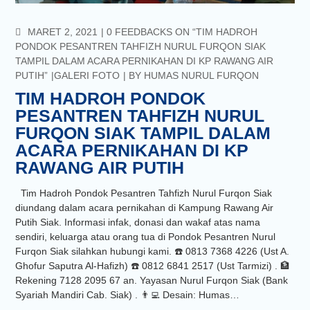
COMMENTS
MARET 2, 2021
0 FEEDBACKS ON “TIM HADROH
PONDOK PESANTREN TAHFIZH NURUL FURQON SIAK
TAMPIL DALAM ACARA PERNIKAHAN DI KP RAWANG AIR
PUTIH”
GALERI FOTO
BY
HUMAS NURUL FURQON
TIM HADROH PONDOK
PESANTREN TAHFIZH NURUL
FURQON SIAK TAMPIL DALAM
ACARA PERNIKAHAN DI KP
RAWANG AIR PUTIH
Tim Hadroh Pondok Pesantren Tahfizh Nurul Furqon Siak
diundang dalam acara pernikahan di Kampung Rawang Air
Putih Siak. Informasi infak, donasi dan wakaf atas nama
sendiri, keluarga atau orang tua di Pondok Pesantren Nurul
Furqon Siak silahkan hubungi kami. ☎️ 0813 7368 4226 (Ust A.
Ghofur Saputra Al-Hafizh) ☎️ 0812 6841 2517 (Ust Tarmizi) . 🏦
Rekening 7128 2095 67 an. Yayasan Nurul Furqon Siak (Bank
Syariah Mandiri Cab. Siak) . 👨‍💻 Desain: Humas…