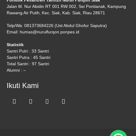
Pondok Pesantren Tahfizh Nurul Furqon Siak
Jalan M. Nur Abidin RT 001 RW 002, Sei Pontianak, Kampung
Rawang Air Putih, Kec. Siak, Kab. Siak, Riau 28671
Telp/Wa: 081373684226 (Ust Abdul Ghofur Saputra)
Email: humas@nurulfurqon.ponpes.id
Statistik
Santri Putri : 33 Santri
Santri Putra : 45 Santri
Total Santri : 97 Santri
Alumni : –
Ikuti Kami