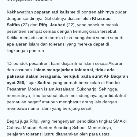
Kekhawatiran paparan
radikalisme
di pontren akhirnya pudar
dengan sendirinya. Setidaknya dialami oleh
Khasnau
Saifira
(22) dan
Rifqi Jauhari
(22), yang sebelum masuk
pesantren sempat cemas dengan kemungkinan tersebut.
Ketika menjadi santri mereka bisa mengalami sendiri seperti
apa ajaran Islam dan toleransi yang mereka dapat di
lingkungan pontren.
“Di pondok pesantren, kami diajari ilmu Islam sesuai Alquran
dan assunah.
Islam mengajarkan toleransi, tidak ada
paksaan dalam beragama, merujuk pada surat Al- Baqarah
ayat 256,”
ujar
Saifira
, yang pernah bersekolah di Pondok
Pesantren Modern Islam Assalaam, Sukoharjo. Sehingga,
menurutnya, ilmu tersebut akan melindunginya agar tidak ikut
pergaulan negatif ataupun menghasut orang lain dengan
membawa nama Islam yang berujung sesat.
Begitu juga Rifqi, yang mengenyam pendidikan tingkat SMA di
Cahaya Madani Banten Boarding School. Menurutnya,
pelajaran toleransi justru ditanamkan oleh para ustaz.