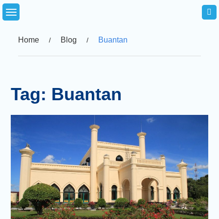
Skip
to
content
Home
Blog
Buantan
Tag:
Buantan