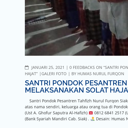
COMMENTS
JANUARI 25, 2021
0 FEEDBACKS ON “SANTRI P
HAJAT”
GALERI FOTO
BY
HUMAS NURUL FURQON
SANTRI PONDOK PESANTREN 
MELAKSANAKAN SOLAT HAJA
Santri Pondok Pesantren Tahfizh Nurul Furqon Siak m
atas nama sendiri, keluarga atau orang tua di Pondo
(Ust A. Ghofur Saputra Al-Hafizh)
0812 6841 2517 (U
(Bank Syariah Mandiri Cab. Siak) .
Desain: Humas N