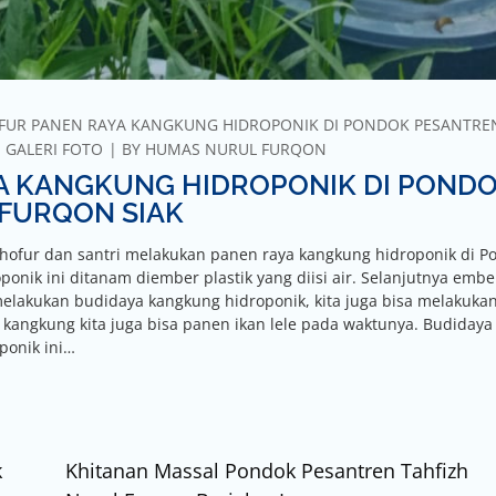
OFUR PANEN RAYA KANGKUNG HIDROPONIK DI PONDOK PESANTRE
,
GALERI FOTO
BY
HUMAS NURUL FURQON
A KANGKUNG HIDROPONIK DI POND
 FURQON SIAK
 Ghofur dan santri melakukan panen raya kangkung hidroponik di P
onik ini ditanam diember plastik yang diisi air. Selanjutnya embe
n melakukan budidaya kangkung hidroponik, kita juga bisa melakuka
en kangkung kita juga bisa panen ikan lele pada waktunya. Budidaya
ponik ini…
k
Khitanan Massal Pondok Pesantren Tahfizh