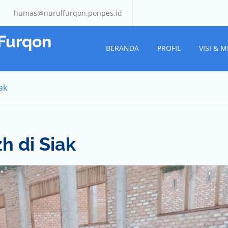
humas@nurulfurqon.ponpes.id
 Furqon
BERANDA
PROFIL
VISI & M
ak
h di Siak