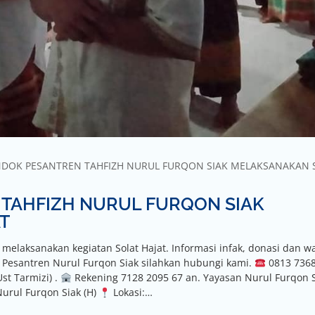
ONDOK PESANTREN TAHFIZH NURUL FURQON SIAK MELAKSANAKAN 
TAHFIZH NURUL FURQON SIAK
T
elaksanakan kegiatan Solat Hajat. Informasi infak, donasi dan w
k Pesantren Nurul Furqon Siak silahkan hubungi kami.
0813 7368
st Tarmizi) .
Rekening 7128 2095 67 an. Yayasan Nurul Furqon 
urul Furqon Siak (H)
Lokasi:…