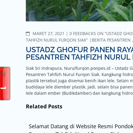
COMMENTS
MARET 27, 2021
0 FEEDBACKS ON “USTADZ GH
TAHFIZH NURUL FURQON SIAK”
BERITA PESANTREN
USTADZ GHOFUR PANEN RAY
PESANTREN TAHFIZH NURUL
Siak Sri Indrapura, Nurulfurqon.ponpes.id – Ustadz
Pesantren Tahfizh Nurul Furqon Siak. Kangkung hidrop
plastik tersebut juga disemai benih ikan lele. Selai
budidaya lele diember plastik. Jadi, selain bisa pan
lele dalam ember (Budikdamber) dan kangkung hidro
Related Posts
Selamat Datang di Website Resmi Pondo