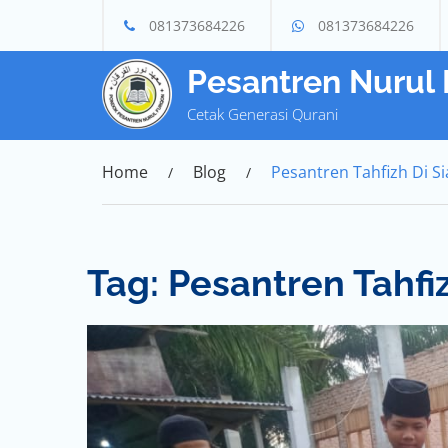
Skip
081373684226
081373684226
to
content
Pesantren Nurul
Cetak Generasi Qurani
Home
Blog
Pesantren Tahfizh Di Si
Tag:
Pesantren Tahfiz