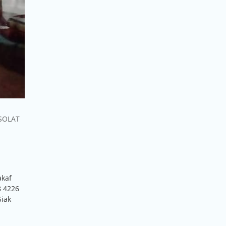
SOLAT
akaf
 4226
Siak