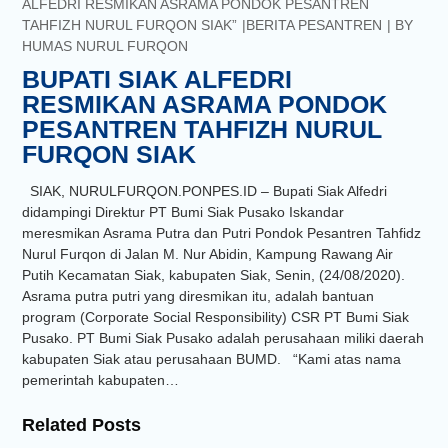
ALFEDRI RESMIKAN ASRAMA PONDOK PESANTREN
TAHFIZH NURUL FURQON SIAK”
BERITA PESANTREN
BY
HUMAS NURUL FURQON
BUPATI SIAK ALFEDRI
RESMIKAN ASRAMA PONDOK
PESANTREN TAHFIZH NURUL
FURQON SIAK
SIAK, NURULFURQON.PONPES.ID – Bupati Siak Alfedri
didampingi Direktur PT Bumi Siak Pusako Iskandar
meresmikan Asrama Putra dan Putri Pondok Pesantren Tahfidz
Nurul Furqon di Jalan M. Nur Abidin, Kampung Rawang Air
Putih Kecamatan Siak, kabupaten Siak, Senin, (24/08/2020).
Asrama putra putri yang diresmikan itu, adalah bantuan
program (Corporate Social Responsibility) CSR PT Bumi Siak
Pusako. PT Bumi Siak Pusako adalah perusahaan miliki daerah
kabupaten Siak atau perusahaan BUMD. “Kami atas nama
pemerintah kabupaten…
Related Posts