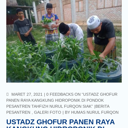
COMMENTS
MARET 27, 2021
0 FEEDBACKS ON “USTADZ GHOFUR
PANEN RAYA KANGKUNG HIDROPONIK DI PONDOK
PESANTREN TAHFIZH NURUL FURQON SIAK”
BERITA
PESANTREN
,
GALERI FOTO
BY
HUMAS NURUL FURQON
USTADZ GHOFUR PANEN RAYA