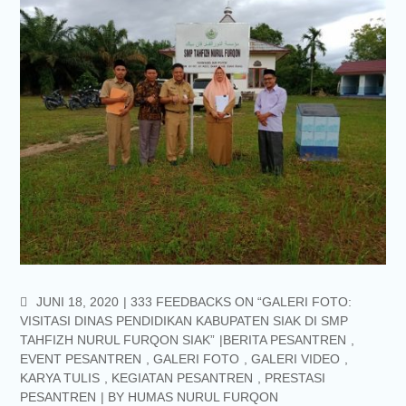
COMMENTS
JUNI 18, 2020
333 FEEDBACKS ON “GALERI FOTO:
VISITASI DINAS PENDIDIKAN KABUPATEN SIAK DI SMP
TAHFIZH NURUL FURQON SIAK”
BERITA PESANTREN
,
EVENT PESANTREN
,
GALERI FOTO
,
GALERI VIDEO
,
KARYA TULIS
,
KEGIATAN PESANTREN
,
PRESTASI
PESANTREN
BY
HUMAS NURUL FURQON