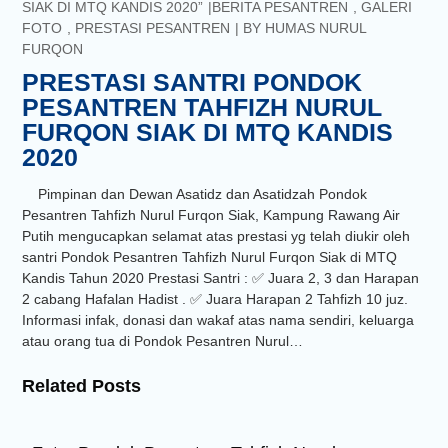
SIAK DI MTQ KANDIS 2020”
BERITA PESANTREN
,
GALERI
FOTO
,
PRESTASI PESANTREN
BY
HUMAS NURUL
FURQON
PRESTASI SANTRI PONDOK
PESANTREN TAHFIZH NURUL
FURQON SIAK DI MTQ KANDIS
2020
Pimpinan dan Dewan Asatidz dan Asatidzah Pondok
Pesantren Tahfizh Nurul Furqon Siak, Kampung Rawang Air
Putih mengucapkan selamat atas prestasi yg telah diukir oleh
santri Pondok Pesantren Tahfizh Nurul Furqon Siak di MTQ
Kandis Tahun 2020 Prestasi Santri : ✅ Juara 2, 3 dan Harapan
2 cabang Hafalan Hadist . ✅ Juara Harapan 2 Tahfizh 10 juz.
Informasi infak, donasi dan wakaf atas nama sendiri, keluarga
atau orang tua di Pondok Pesantren Nurul…
Related Posts