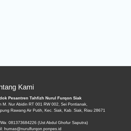
ntang Kami
dok Pesantren Tahfizh Nurul Furqon Siak
n M. Nur Abidin RT 001 RW 002, Sei Pontianak,
ung Rawang Air Putih, Kec. Siak, Kab. Siak, Riau 28671
/Wa: 081373684226 (Ust Abdul Ghofur Saputra)
l: humas@nurulfurqon.ponpes.id