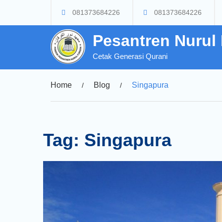
Skip
081373684226
081373684226
to
content
Pesantren Nurul
Cetak Generasi Qurani
Home
Blog
Singapura
Tag:
Singapura