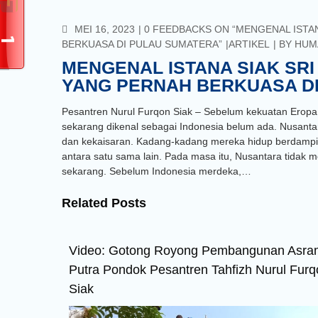
COMMENTS
MEI 16, 2023
0 FEEDBACKS ON “MENGENAL ISTAN
BERKUASA DI PULAU SUMATERA”
ARTIKEL
BY
HUM
MENGENAL ISTANA SIAK SRI
YANG PERNAH BERKUASA D
Pesantren Nurul Furqon Siak – Sebelum kekuatan Eropa
sekarang dikenal sebagai Indonesia belum ada. Nusantara
dan kekaisaran. Kadang-kadang mereka hidup berdampin
antara satu sama lain. Pada masa itu, Nusantara tidak mem
sekarang. Sebelum Indonesia merdeka,…
Related Posts
Video: Gotong Royong Pembangunan Asr
Putra Pondok Pesantren Tahfizh Nurul Furq
Siak