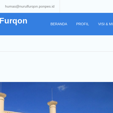
humas@nurulfurqon.ponpes.id
 Furqon
BERANDA
PROFIL
VISI & MI