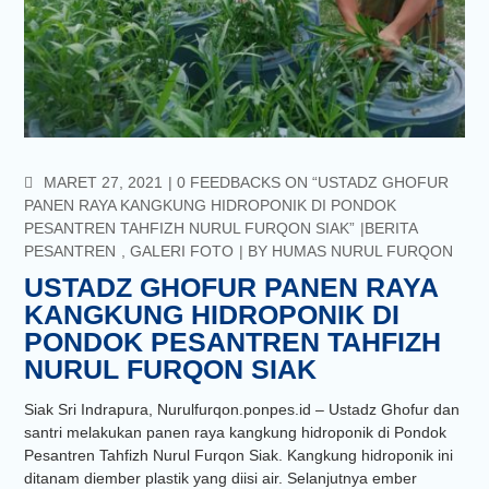
COMMENTS
MARET 27, 2021
0 FEEDBACKS ON “USTADZ GHOFUR
PANEN RAYA KANGKUNG HIDROPONIK DI PONDOK
PESANTREN TAHFIZH NURUL FURQON SIAK”
BERITA
PESANTREN
,
GALERI FOTO
BY
HUMAS NURUL FURQON
USTADZ GHOFUR PANEN RAYA
KANGKUNG HIDROPONIK DI
PONDOK PESANTREN TAHFIZH
NURUL FURQON SIAK
Siak Sri Indrapura, Nurulfurqon.ponpes.id – Ustadz Ghofur dan
santri melakukan panen raya kangkung hidroponik di Pondok
Pesantren Tahfizh Nurul Furqon Siak. Kangkung hidroponik ini
ditanam diember plastik yang diisi air. Selanjutnya ember