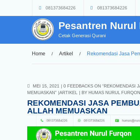
Skip
081373684226
081373684226
to
content
Pesantren Nurul
Cetak Generasi Qurani
Home
Artikel
Rekomendasi Jasa Pem
COMMENTS
MEI 15, 2021
0 FEEDBACKS ON “REKOMENDASI J
MEMUASKAN”
ARTIKEL
BY
HUMAS NURUL FURQO
REKOMENDASI JASA PEMBU
ALLAH MEMUASKAN