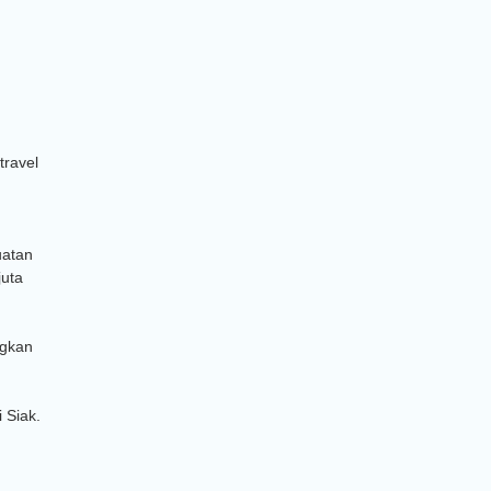
travel
uatan
juta
ngkan
 Siak.