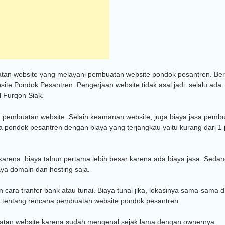
atan website yang melayani pembuatan website pondok pesantren. Ber
e Pondok Pesantren. Pengerjaan website tidak asal jadi, selalu ada
l Furqon Siak.
a pembuatan website. Selain keamanan website, juga biaya jasa pemb
a pondok pesantren dengan biaya yang terjangkau yaitu kurang dari 1 
 karena, biaya tahun pertama lebih besar karena ada biaya jasa. Seda
aya domain dan hosting saja.
ra tranfer bank atau tunai. Biaya tunai jika, lokasinya sama-sama di
 tentang rencana pembuatan website pondok pesantren.
uatan website karena sudah mengenal sejak lama dengan ownernya.