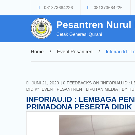
Skip
081373684226
081373684226
to
content
Pesantren Nurul
Cetak Generasi Qurani
Home
Event Pesantren
Inforiau.id :
COMMENTS
JUNI 21, 2020
0 FEEDBACKS ON “INFORIAU.ID : 
DIDIK”
EVENT PESANTREN
,
LIPUTAN MEDIA
BY
HU
INFORIAU.ID : LEMBAGA PEN
PRIMADONA PESERTA DIDIK