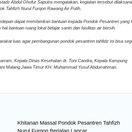
tadz Abdul Ghofur Saputra mengatakan, kegiatan tersebut dilaksan
k Tahfizh Nurul Furqon Rawang Air Putih.
edepan dapat memberikan bantuan kepada Pondok Pesantren yang t
l bantuan ruang lokal belajar santri dan fasilitas air bersih.
akat luas agar pembangunan pondok pesantren tahfidz ini bisa seg
harram, Kepala Dinas Kesehatan dr. Toni Candra, Kepala Kampung
wani Malang Jawa Timur KH. Muhammad Yusuf Abdurrahman.
Khitanan Massal Pondok Pesantren Tahfizh
Nurul Furqon Berjalan Lancar