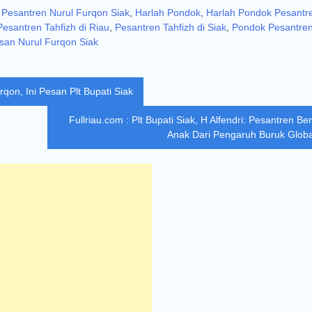
 Pesantren Nurul Furqon Siak
,
Harlah Pondok
,
Harlah Pondok Pesantr
Pesantren Tahfizh di Riau
,
Pesantren Tahfizh di Siak
,
Pondok Pesantre
san Nurul Furqon Siak
rqon, Ini Pesan Plt Bupati Siak
Fullriau.com : Plt Bupati Siak, H Alfendri: Pesantren Be
Anak Dari Pengaruh Buruk Global