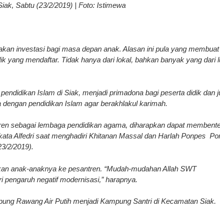
iak, Sabtu (23/2/2019) | Foto: Istimewa
an investasi bagi masa depan anak. Alasan ini pula yang membuat
ik yang mendaftar. Tidak hanya dari lokal, bahkan banyak yang dari l
pendidikan Islam di Siak, menjadi primadona bagi peserta didik dan 
 dengan pendidikan Islam agar berakhlakul karimah.
ren sebagai lembaga pendidikan agama, diharapkan dapat membente
,” kata Alfedri saat menghadiri Khitanan Massal dan Harlah Ponpes P
23/2/2019).
ukan anak-anaknya ke pesantren. “Mudah-mudahan Allah SWT
i pengaruh negatif modernisasi,” harapnya.
mpung Rawang Air Putih menjadi Kampung Santri di Kecamatan Siak.