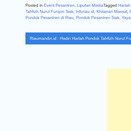
Posted in
Event Pesantren
,
Liputan Media
Tagged
Harlah
Tahfizh Nurul Furqon Siak
,
Inforiau.id
,
Khitanan Massal
,
Pondok Pesantren di Riau
,
Pondok Pesantren Siak
,
Yaya
Navigasi
Riaumandiri.id : Hadiri Harlah Pondok Tahfizh Nurul Fu
pos